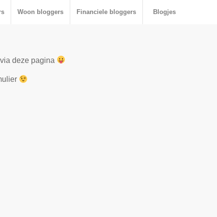
rs
Woon bloggers
Financiele bloggers
Blogjes
t via deze pagina
mulier