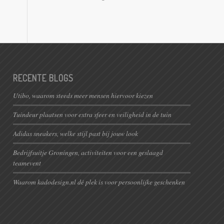
RECENTE BLOGS
Utibo, waarom steeds meer mensen hiervoor kiezen
Tuindeur plaatsen voor extra sfeer en veiligheid in de tuin
Adidas sneakers, welke stijl past bij jouw look
Bedrijfsuitje Groningen, activiteiten voor een geslaagd
teamevent
Waarom kadodesign.nl dé plek is voor persoonlijke geschenken