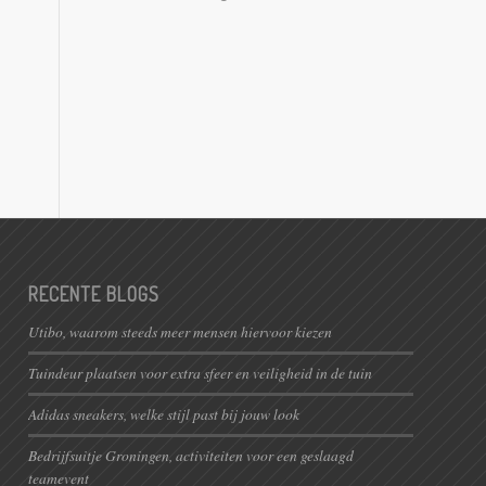
RECENTE BLOGS
Utibo, waarom steeds meer mensen hiervoor kiezen
Tuindeur plaatsen voor extra sfeer en veiligheid in de tuin
Adidas sneakers, welke stijl past bij jouw look
Bedrijfsuitje Groningen, activiteiten voor een geslaagd
teamevent