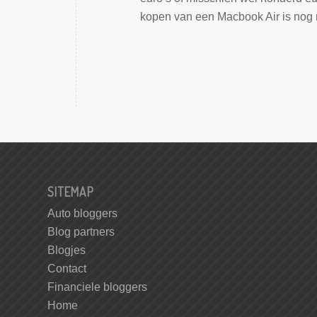
kopen van een Macbook Air is nog 
SITEMAP
Auto bloggers
Blog partners
Blogjes
Contact
Financiele bloggers
Home