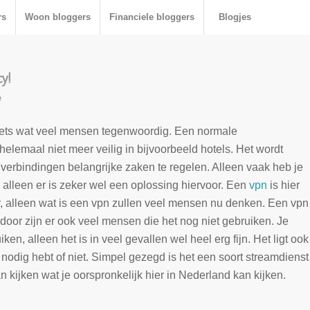
rs
Woon bloggers
Financiele bloggers
Blogjes
y!
e
 iets wat veel mensen tegenwoordig. Een normale
helemaal niet meer veilig in bijvoorbeeld hotels. Het wordt
erbindingen belangrijke zaken te regelen. Alleen vaak heb je
lleen er is zeker wel een oplossing hiervoor. Een
vpn
is hier
r, alleen wat is een vpn zullen veel mensen nu denken. Een vpn
rdoor zijn er ook veel mensen die het nog niet gebruiken. Je
iken, alleen het is in veel gevallen wel heel erg fijn. Het ligt ook
nodig hebt of niet. Simpel gezegd is het een soort streamdienst
an kijken wat je oorspronkelijk hier in Nederland kan kijken.