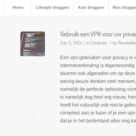
Home
Lifestyle bloggers
Auto bloggers
Reis blogge
Gebruik een VPN voor uw privac
/
/
July 3, 2021
in
Computer
by
Renelobb
Een vpn gebruiken voor privacy is
internetverbinding is tegenwoordig 
daarom ook afgeraden om op deze v
weinig keuze denken veel mensen, a
namelijk de perfecte oplossing voo
is namelijk nog heel erg nieuw, hie
hoeft het natuurlijk ook niet te gebru
compleet aan je baan of je een vpn 
dat je in het buitenland alles nog k