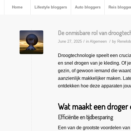
Home
Lifestyle bloggers
Auto bloggers
Reis blogge
De onmisbare rol van droogtechn
/
/
June 27, 2025
in
Algemeen
by
Renelo
Droogtechnologie speelt een cruciale
en snel drogen van je kleding. Of j
gezin, of gewoon iemand die waar
aanzienlijk makkelijker maken. La
ontdekken hoe deze apparaten jouw
Wat maakt een droger
Efficiëntie en tijdbesparing
Een van de grootste voordelen van d