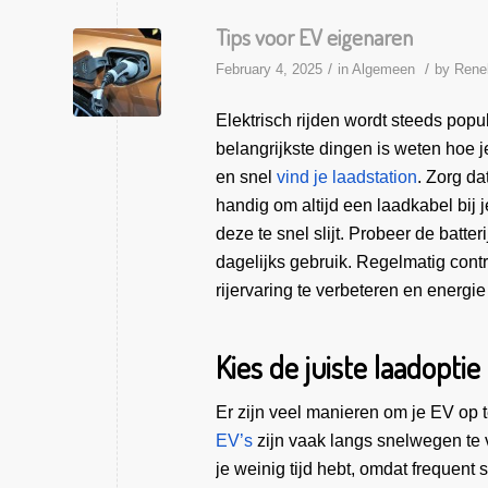
Tips voor EV eigenaren
/
/
February 4, 2025
in
Algemeen
by
Rene
Elektrisch rijden wordt steeds pop
belangrijkste dingen is weten hoe j
en snel
vind je laadstation
. Zorg da
handig om altijd een laadkabel bij 
deze te snel slijt. Probeer de batter
dagelijks gebruik. Regelmatig contr
rijervaring te verbeteren en energie
Kies de juiste laadoptie
Er zijn veel manieren om je EV op t
EV’s
zijn vaak langs snelwegen te v
je weinig tijd hebt, omdat frequent