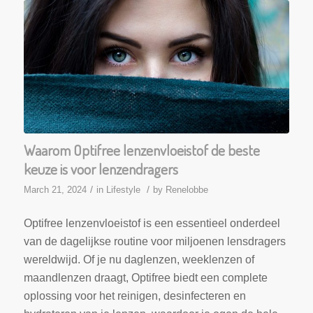
Waarom Optifree lenzenvloeistof de beste
keuze is voor lenzendragers
/
/
March 21, 2024
in
Lifestyle
by
Renelobbe
Optifree lenzenvloeistof is een essentieel onderdeel
van de dagelijkse routine voor miljoenen lensdragers
wereldwijd. Of je nu daglenzen, weeklenzen of
maandlenzen draagt, Optifree biedt een complete
oplossing voor het reinigen, desinfecteren en