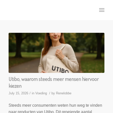
Utibo, waarom steeds meer mensen hiervoor
kiezen
/
/
July 15, 2026
in
Voeding
by
Renelobbe
Steeds meer consumenten weten hun weg te vinden
naar producten van Utibo. Dit groeiende aantal