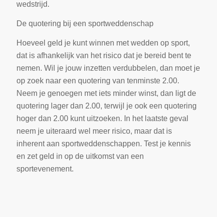
wedstrijd.
De quotering bij een sportweddenschap
Hoeveel geld je kunt winnen met wedden op sport,
dat is afhankelijk van het risico dat je bereid bent te
nemen. Wil je jouw inzetten verdubbelen, dan moet je
op zoek naar een quotering van tenminste 2.00.
Neem je genoegen met iets minder winst, dan ligt de
quotering lager dan 2.00, terwijl je ook een quotering
hoger dan 2.00 kunt uitzoeken. In het laatste geval
neem je uiteraard wel meer risico, maar dat is
inherent aan sportweddenschappen. Test je kennis
en zet geld in op de uitkomst van een
sportevenement.