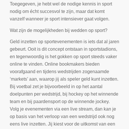
Toegegeven, je hebt wel de nodige kennis in sport
nodig om écht succesvol te zijn, maar dat komt
vanzelf wanneer je sport intensiever gaat volgen.
Wat zijn de mogelijkheden bij wedden op sport?
Geld inzetten op sportevenementen is iets dat al jaren
gebeurt. Ooit is dit concept ontstaan in sportstadions,
en tegenwoordig is het gokken op sport steeds vaker
online te vinden. Online bookmakers bieden
voorafgaand en tijdens wedstrijden zogenaamde
‘markets’ aan, waarop jij als speler geld kunt inzetten.
Bij voetbal zet je bijvoorbeeld in op het aantal
doelpunten per wedstrijd, bij hockey op het winnende
team en bij paardensport op de winnende jockey.
Volg je evenementen via een live stream, dan kan je
op basis van het verloop van een wedstrijd ook nog
eens live inzetten. Jij kiest voor de uitkomst van een