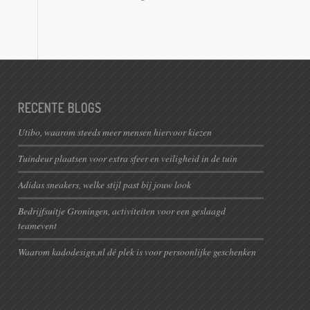
RECENTE BLOGS
Utibo, waarom steeds meer mensen hiervoor kiezen
Tuindeur plaatsen voor extra sfeer en veiligheid in de tuin
Adidas sneakers, welke stijl past bij jouw look
Bedrijfsuitje Groningen, activiteiten voor een geslaagd
teamevent
Waarom kadodesign.nl dé plek is voor persoonlijke geschenken