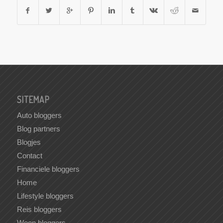
SITEMAP
Auto bloggers
Blog partners
Blogjes
Contact
Financiele bloggers
Home
Lifestyle bloggers
Reis bloggers
Woon bloggers