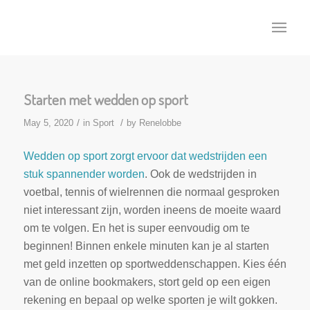
Starten met wedden op sport
/
/
May 5, 2020
in
Sport
by
Renelobbe
Wedden op sport zorgt ervoor dat wedstrijden een
stuk spannender worden
. Ook de wedstrijden in
voetbal, tennis of wielrennen die normaal gesproken
niet interessant zijn, worden ineens de moeite waard
om te volgen. En het is super eenvoudig om te
beginnen! Binnen enkele minuten kan je al starten
met geld inzetten op sportweddenschappen. Kies één
van de online bookmakers, stort geld op een eigen
rekening en bepaal op welke sporten je wilt gokken.