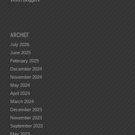
ARCHIEF
July 2026
June 2025
February 2025
December 2024
November 2024
May 2024
April 2024
March 2024
December 2023
November 2023
September 2023
May 2023