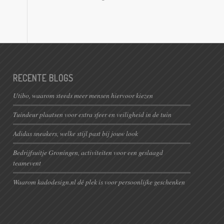
RECENTE BLOGS
Utibo, waarom steeds meer mensen hiervoor kiezen
Tuindeur plaatsen voor extra sfeer en veiligheid in de tuin
Adidas sneakers, welke stijl past bij jouw look
Bedrijfsuitje Groningen, activiteiten voor een geslaagd
teamevent
Waarom kadodesign.nl dé plek is voor persoonlijke geschenken